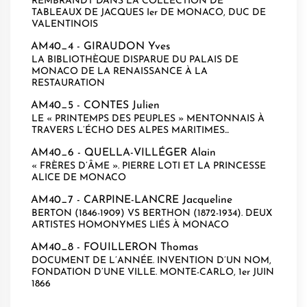
REMBRANDT DANS LA COLLECTION DE
TABLEAUX DE JACQUES Ier DE MONACO, DUC DE
VALENTINOIS
AM40_4 -
GIRAUDON Yves
LA BIBLIOTHÈQUE DISPARUE DU PALAIS DE
MONACO DE LA RENAISSANCE À LA
RESTAURATION
AM40_5 -
CONTES Julien
LE « PRINTEMPS DES PEUPLES » MENTONNAIS À
TRAVERS L’ÉCHO DES ALPES MARITIMES...
AM40_6 -
QUELLA-VILLÉGER Alain
« FRÈRES D’ÂME ». PIERRE LOTI ET LA PRINCESSE
ALICE DE MONACO
AM40_7 -
CARPINE-LANCRE Jacqueline
BERTON (1846-1909) VS BERTHON (1872-1934). DEUX
ARTISTES HOMONYMES LIÉS À MONACO
AM40_8 -
FOUILLERON Thomas
DOCUMENT DE L’ANNÉE. INVENTION D’UN NOM,
FONDATION D’UNE VILLE. MONTE-CARLO, 1er JUIN
1866