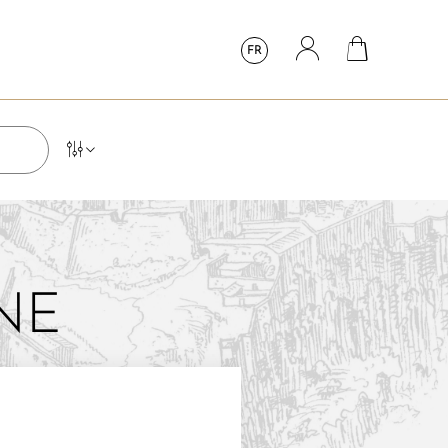
FR
NE