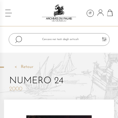
IT
Retour
NUMERO 24
2000