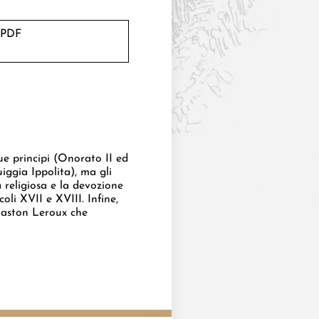
 PDF
due principi (Onorato II ed
iggia Ippolita), ma gli
a religiosa e la devozione
coli XVII e XVIII. Infine,
 Gaston Leroux che