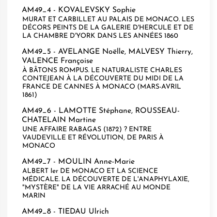
AM49_4 -
KOVALEVSKY Sophie
MURAT ET CARBILLET AU PALAIS DE MONACO. LES
DÉCORS PEINTS DE LA GALERIE D'HERCULE ET DE
LA CHAMBRE D'YORK DANS LES ANNÉES 1860
AM49_5 -
AVELANGE Noëlle
,
MALVESY Thierry
,
VALENCE Françoise
À BÂTONS ROMPUS. LE NATURALISTE CHARLES
CONTEJEAN À LA DÉCOUVERTE DU MIDI DE LA
FRANCE DE CANNES À MONACO (MARS-AVRIL
1861)
AM49_6 -
LAMOTTE Stéphane
,
ROUSSEAU-
CHATELAIN Martine
UNE AFFAIRE RABAGAS (1872) ? ENTRE
VAUDEVILLE ET RÉVOLUTION, DE PARIS À
MONACO
AM49_7 -
MOULIN Anne-Marie
ALBERT Ier DE MONACO ET LA SCIENCE
MÉDICALE. LA DÉCOUVERTE DE L'ANAPHYLAXIE,
"MYSTÈRE" DE LA VIE ARRACHÉ AU MONDE
MARIN
AM49_8 -
TIEDAU Ulrich